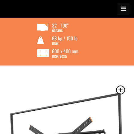
32 - 100"
écrans
68 kg / 150 lb
max
600 x 400 mm
max vesa